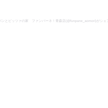
ンとピッツァの家 ファンパーネ！青森店(@funpane_aomori)がシ