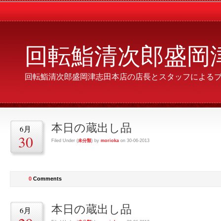
回転鮨清次郎盛岡
回転鮨清次郎盛岡津志田本店の店長とスタッフによる
本日の蔵出し品
6月
30
Filed Under (
未分類
) by
morioka
on 30-06-2013
0
Comments
本日の蔵出し品
6月