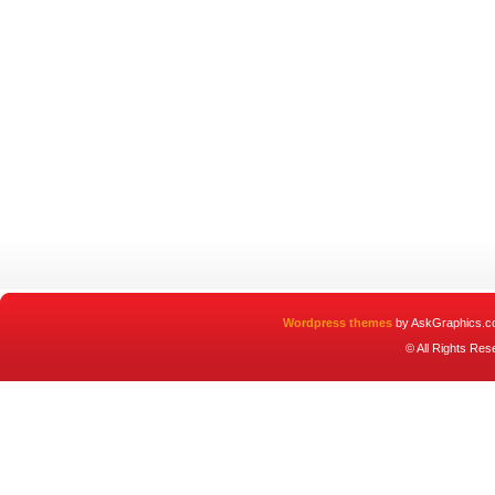
Wordpress themes
by AskGraphics.c
© All Rights Re