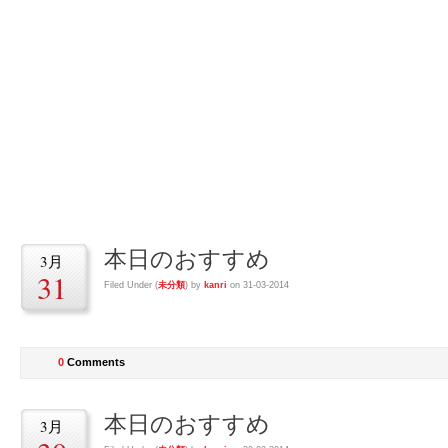
すし清次郎フェザ
すし清次郎フェザン店の店長とスタッフによるブログ
本日のおすすめ
3月
31
Filed Under (
未分類
) by
kanri
on 31-03-2014
0
Comments
本日のおすすめ
3月