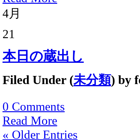
4月
21
本日の蔵出し
Filed Under (
未分類
) by
f
0
Comments
Read More
« Older Entries