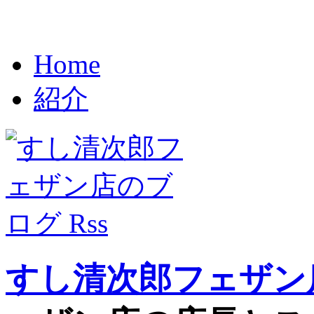
Home
紹介
すし清次郎フェザン