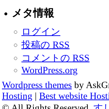
メタ情報
ログイン
投稿の
RSS
コメントの
RSS
WordPress.org
Wordpress themes
by AskGr
Hosting
|
Best website Host
© All Rights Reserved.
す