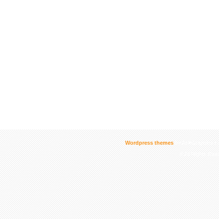
Wordpress themes
by AskGraphics.c
© All Rights Re