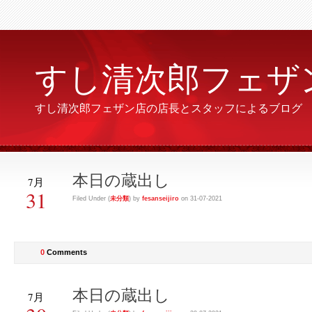
すし清次郎フェザ
すし清次郎フェザン店の店長とスタッフによるブログ
本日の蔵出し
7月
31
Filed Under (
未分類
) by
fesanseijiro
on 31-07-2021
0
Comments
本日の蔵出し
7月