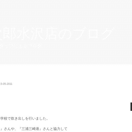
次郎水沢店のブログ
タッフによるブログ
5-05-2011
崎小学校で炊き出しを行いました。
司』さんや、『三浦三崎港』さんと協力して