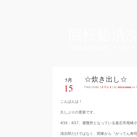
回転鮨清
回転鮨清次郎水沢店の店長とス
☆炊き出し☆
5月
15
Filed Under (
イベント
) by
mizusawa
on 1
こんばんは！
久しぶりの更新です。
4/16．4/17、避難所となっている釜石市尾
清次郎だけではなく、関東から『がってん寿