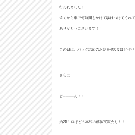
行われました！
遠くから車で何時間もかけて駆けつけてくれ
ありがとうございます！！
この日は、パック詰めのお鮨を400食ほど作
さらに！
ど────ん！！
約25キロほどの本鮪の解体実演会も！！