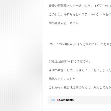
俳優の阿部寛さんと一緒でした！（●´▽｀●）
この日は、海鮮ちらしやステーキやケーキも
阿部寛さんと一緒に↓♪
P.S この時頂いたサインは店内に飾ってあり
6/5には山田町へ行く予定です。
今回の炊き出しで、皆さんに、「おいしかっ
元気をもらいました！
これからも被災地復興のために、みんなで力
0
Comments