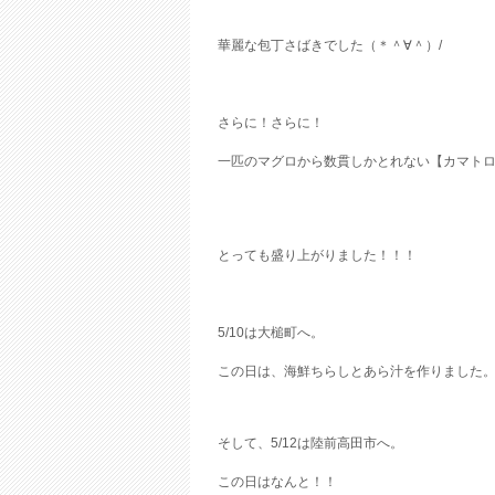
華麗な包丁さばきでした（＊＾∀＾）/
さらに！さらに！
一匹のマグロから数貫しかとれない【カマト
とっても盛り上がりました！！！
5/10は大槌町へ。
この日は、海鮮ちらしとあら汁を作りました
そして、5/12は陸前高田市へ。
この日はなんと！！