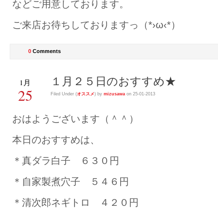
などご用意しております。
ご来店お待ちしておりますっ（*›ω‹*）
0
Comments
１月２５日のおすすめ★
1月
25
Filed Under (
オススメ
) by
mizusawa
on 25-01-2013
おはようございます（＾＾）
本日のおすすめは、
＊真ダラ白子 ６３０円
＊自家製煮穴子 ５４６円
＊清次郎ネギトロ ４２０円