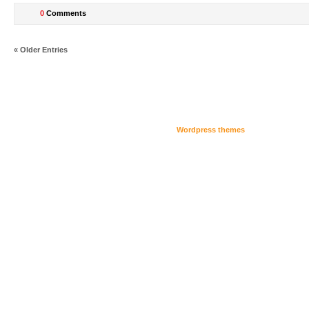
0
Comments
« Older Entries
Wordpress themes
by AskGraphics.c
© All Rights R