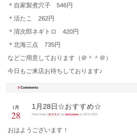
＊自家製煮穴子 546円
＊活たこ 262円
＊清次郎ネギトロ 420円
＊北海三点 735円
などご用意しております（＠＾＾＠）
今日もご来店お待ちしております♪
0
Comments
1月28日☆おすすめ☆
1月
28
Filed Under (
オススメ
) by
mizusawa
on 28-01-2013
おはようございます！