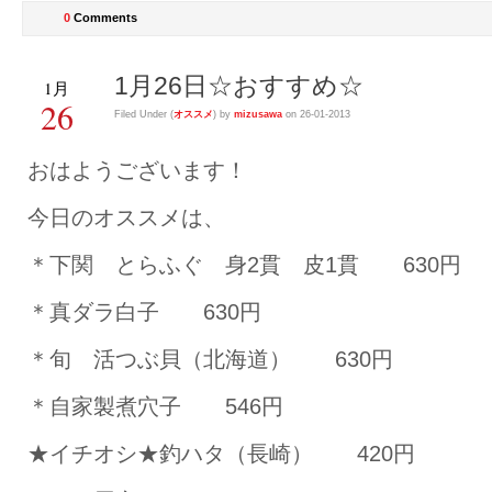
0
Comments
1月26日☆おすすめ☆
1月
26
Filed Under (
オススメ
) by
mizusawa
on 26-01-2013
おはようございます！
今日のオススメは、
＊下関 とらふぐ 身2貫 皮1貫 630円
＊真ダラ白子 630円
＊旬 活つぶ貝（北海道） 630円
＊自家製煮穴子 546円
★イチオシ★釣ハタ（長崎） 420円