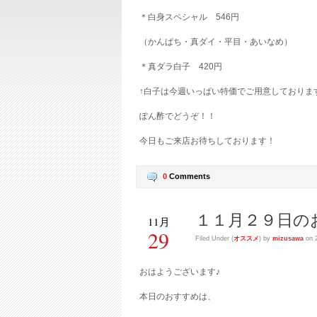
＊白身スペシャル 546円
（かんぱち・真ダイ・平目・あいなめ）
＊真ダラ白子 420円
↑白子は今週いっぱい特価でご用意しておりま
ぽん酢でどうぞ！！
今日もご来店お待ちしております！
0
Comments
１１月２９日の
11月
29
Filed Under (
オススメ
) by
mizusawa
on 2
おはようございます♪
本日のおすすめは、