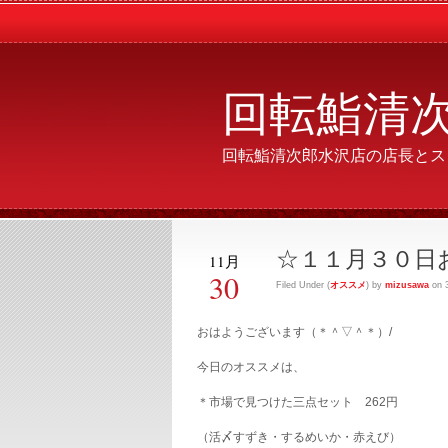
回転鮨清
回転鮨清次郎水沢店の店長とス
☆１１月３０日
11月
30
Filed Under (
オススメ
) by
mizusawa
on 3
おはようございます（＊＾▽＾＊）/
今日のオススメは、
＊市場で見つけた三点セット 262円
（活〆すずき・するめいか・赤えび）