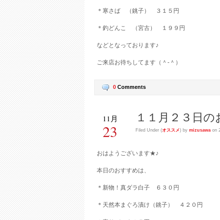
＊寒さば （銚子） ３１５円
＊釣どんこ （宮古） １９９円
などとなっております♪
ご来店お待ちしてます（＾-＾）
0
Comments
１１月２３日の
11月
23
Filed Under (
オススメ
) by
mizusawa
on 2
おはようございます★♪
本日のおすすめは、
＊新物！真ダラ白子 ６３０円
＊天然本まぐろ漬け（銚子） ４２０円