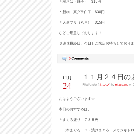
＊寒さば（銚子） 315円
＊新物 真ダラ白子 630円
＊天然ブリ（八戸） 315円
などご用意しております！
３連休最終日、今日もご来店お待ちしておりま
0
Comments
１１月２４日の
11月
24
Filed Under (
オススメ
) by
mizusawa
on 2
おはようございます☆
本日のおすすめは、
＊まぐろ盛り ７３５円
（本まぐろトロ・漬けまぐろ・メカジキト