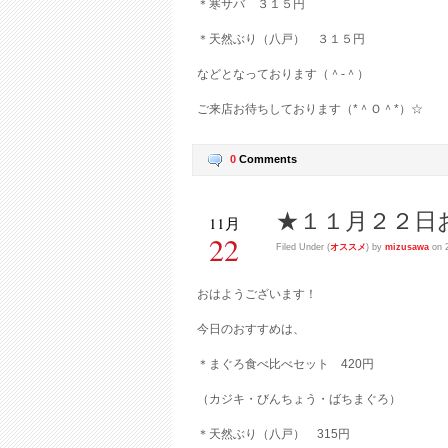
＊寒サバ ３１５円
＊天然ぶり（八戸） ３１５円
などとなっております（＾-＾）
ご来店お待ちしております（*＾Ｏ＾*）☆
0
Comments
★１１月２２日
11月
22
Filed Under (
オススメ
) by
mizusawa
on 2
おはようございます！
今日のおすすめは、
＊まぐろ食べ比べセット 420円
（カジキ・びんちょう・ばちまぐろ）
＊天然ぶり（八戸） 315円