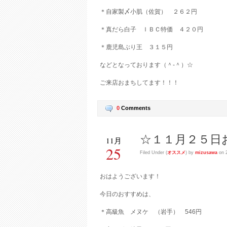
＊自家製〆小肌（佐賀） ２６２円
＊真だら白子 ＩＢＣ特価 ４２０円
＊鹿児島ぶり王 ３１５円
などとなっております（＾-＾）☆
ご来店おまちしてます！！！
0
Comments
☆１１月２５日
11月
25
Filed Under (
オススメ
) by
mizusawa
on 2
おはようございます！
今日のおすすめは、
＊高級魚 メヌケ （岩手） 546円