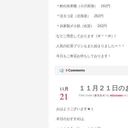
＊鮮白魚軍艦（小川原湖） 262円
＊活タコ足（北海道） 262円
＊自家製〆小肌（佐賀） 262円
などご用意しております（＠＾＾＠）/
人気の紅茶プリンもまた始まりましたー＾＾
今日もご来店お待ちしております！
0
Comments
１１月２１日の
11月
21
Filed Under (
オススメ
) by
mizusawa
on 2
おはようございます★ミ
本日のおすすめは、