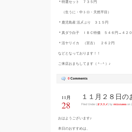
＊特選セット ７３５円
（生うに・中トロ・天然平目）
＊鹿児島産 活〆ぶり ３１５円
＊真ダラ白子 ＩＢＣ特価 ５４６円→４２
＊活ヤリイカ （宮古） ２６２円
などとなっております！！
ご来店おまちしてます（＾-＾）♪
0
Comments
１１月２８日の
11月
28
Filed Under (
オススメ
) by
mizusawa
on 2
おはようございます♪
本日のおすすめは、