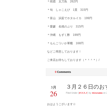
＊焼霜 太刀魚 262円
＊旬 しゃこえび 1貫 315円
＊富山 浜茹でホタルイカ 199円
＊愛媛 名残のぶり 315円
＊沖縄 もずく酢 199円
＊もんごういか軍艦 168円
などご用意しております！
ご来店お待ちしております（＊＾＾＊）/
0
Comments
３月２６日のお
3月
26
Filed Under (
オススメ
) by
mizusawa
on 
おはようございます☆