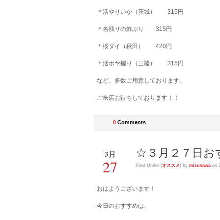
＊活やりいか（茨城） 315円
＊名残りの鮮ぶり 315円
＊桜ダイ（秋田） 420円
＊活ホヤ握り（三陸） 315円
など、多数ご用意しております。
ご来店お待ちしております！！
0
Comments
☆３月２７日お
3月
27
Filed Under (
オススメ
) by
mizusawa
on 
おはようございます！
今日のおすすめは、