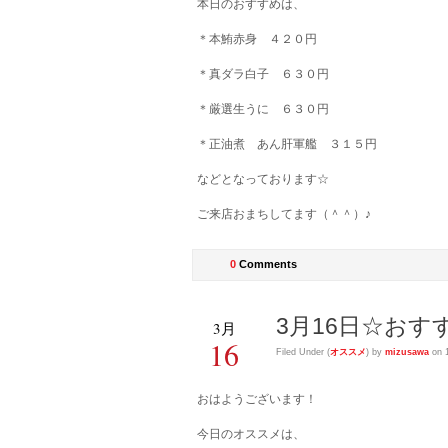
本日のおすすめは、
＊本鮪赤身 ４２０円
＊真ダラ白子 ６３０円
＊厳選生うに ６３０円
＊正油煮 あん肝軍艦 ３１５円
などとなっております☆
ご来店おまちしてます（＾＾）♪
0
Comments
3月16日☆おす
3月
16
Filed Under (
オススメ
) by
mizusawa
on 
おはようございます！
今日のオススメは、