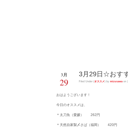
回転鮨清
回転鮨清次郎水沢店の店長とス
3月29日☆おす
3月
29
Filed Under (
オススメ
) by
mizusawa
on 
おはようございます！
今日のオススメは、
＊太刀魚（愛媛） 262円
＊天然自家製〆さば（福岡） 420円