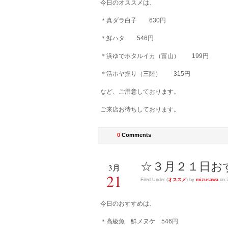
今日のオススメは、
＊真ダラ白子 630円
＊鮮ハタ 546円
＊浜ゆでホタルイカ（富山） 199円
＊活ホヤ握り（三陸） 315円
など、ご用意しております。
ご来店お待ちしております。
0
Comments
☆３月２１日お
3月
21
Filed Under (
オススメ
) by
mizusawa
on 
今日のおすすめは、
＊高級魚 鮮メヌケ 546円