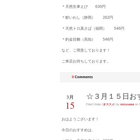
＊天然生車えび 630円
＊鮮いわし（静岡） 262円
＊天然トロ真さば（福岡） 546円
＊釣金目鯛（高知） 546円
など、ご用意しております！
ご来店お待ちしております。
0
Comments
☆３月１５日お
3月
15
Filed Under (
オススメ
) by
mizusawa
on 
おはようございます！
今日のおすすめは、