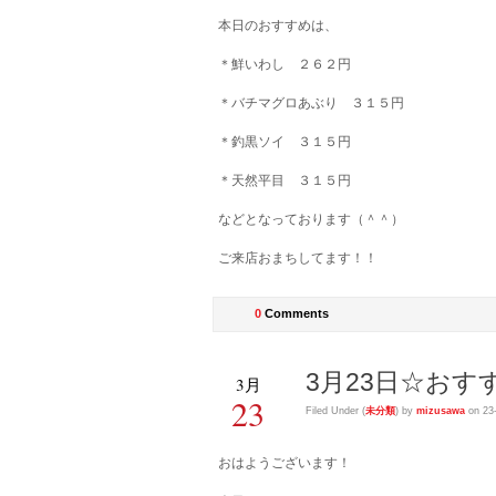
本日のおすすめは、
＊鮮いわし ２６２円
＊バチマグロあぶり ３１５円
＊釣黒ソイ ３１５円
＊天然平目 ３１５円
などとなっております（＾＾）
ご来店おまちしてます！！
0
Comments
3月23日☆おす
3月
23
Filed Under (
未分類
) by
mizusawa
on 23
おはようございます！