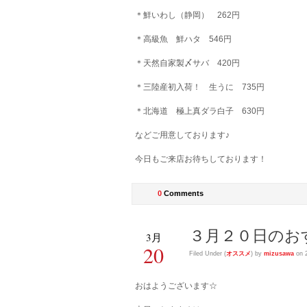
＊鮮いわし（静岡） 262円
＊高級魚 鮮ハタ 546円
＊天然自家製〆サバ 420円
＊三陸産初入荷！ 生うに 735円
＊北海道 極上真ダラ白子 630円
などご用意しております♪
今日もご来店お待ちしております！
0
Comments
３月２０日のお
3月
20
Filed Under (
オススメ
) by
mizusawa
on 
おはようございます☆