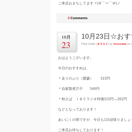
ご来店おまちしてますヾ(＠⌒ー⌒＠)ノ
0
Comments
10月23日☆お
10月
23
Filed Under (
オススメ
) by
mizusawa
on 
おはようございます。
今日のおすすめは、
＊走りのぶり（愛媛） 315円
＊自家製煮穴子 546円
＊秋さば ＩＢＣラジオ特価315円→262円
などとなっております！
あいにくの雨ですが、今日も1日頑張りましょう
ご来店お待ちしております！