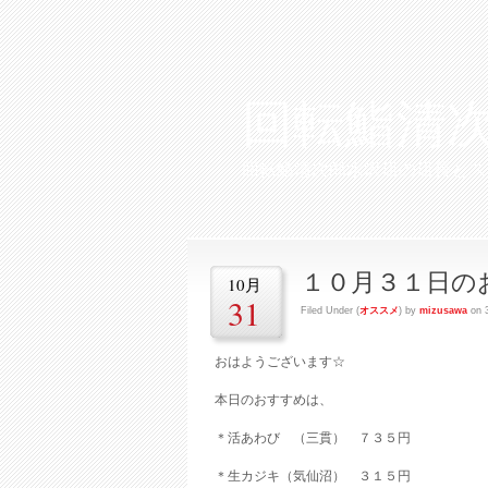
回転鮨清
回転鮨清次郎水沢店の店長とス
１０月３１日の
10月
31
Filed Under (
オススメ
) by
mizusawa
on 
おはようございます☆
本日のおすすめは、
＊活あわび （三貫） ７３５円
＊生カジキ（気仙沼） ３１５円