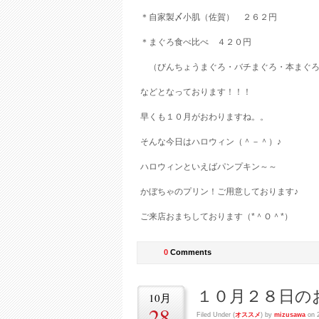
＊自家製〆小肌（佐賀） ２６２円
＊まぐろ食べ比べ ４２０円
（びんちょうまぐろ・バチまぐろ・本まぐろ
などとなっております！！！
早くも１０月がおわりますね。。
そんな今日はハロウィン（＾－＾）♪
ハロウィンといえばパンプキン～～
かぼちゃのプリン！ご用意しております♪
ご来店おまちしております（*＾Ｏ＾*）
0
Comments
１０月２８日の
10月
28
Filed Under (
オススメ
) by
mizusawa
on 