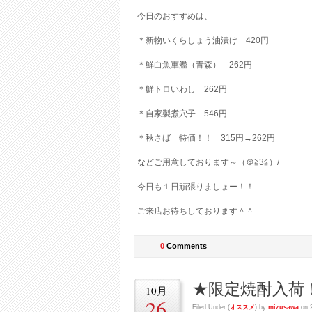
今日のおすすめは、
＊新物いくらしょう油漬け 420円
＊鮮白魚軍艦（青森） 262円
＊鮮トロいわし 262円
＊自家製煮穴子 546円
＊秋さば 特価！！ 315円→262円
などご用意しております～（＠≧3≦）/
今日も１日頑張りましょー！！
ご来店お待ちしております＾＾
0
Comments
★限定焼酎入荷
10月
26
Filed Under (
オススメ
) by
mizusawa
on 