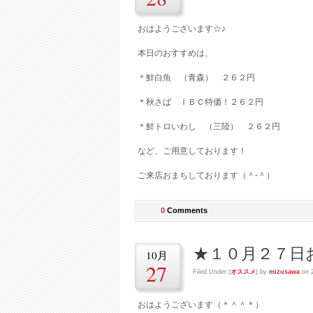
おはようございます☆♪
本日のおすすめは、
＊鮮白魚 （青森） ２６２円
＊秋さば ＩＢＣ特価！２６２円
＊鮮トロいわし （三陸） ２６２円
など、ご用意しております！
ご来店おまちしております（＾-＾）
0
Comments
★１０月２７日
10月
27
Filed Under (
オススメ
) by
mizusawa
on 
おはようございます（＊＾＾＊）