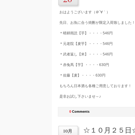
おはようございます（＠´∀｀）
先日、お魚に合う焼酎が限定入荷致しました
＊晴耕雨読【芋】・・・・546円
＊元老院【麦芋】・・・・546円
＊武者返し【米】・・・・546円
＊赤兔馬【芋】・・・・630円
＊佐藤【麦】・・・・630円
もちろん日本酒も各種ご用意しております！
是非お試し下さいませ～♪
0
Comments
☆１０月２５日
10月