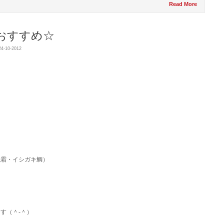
Read More
おすすめ☆
24-10-2012
霜・イシガキ鯛）
す（＾-＾）