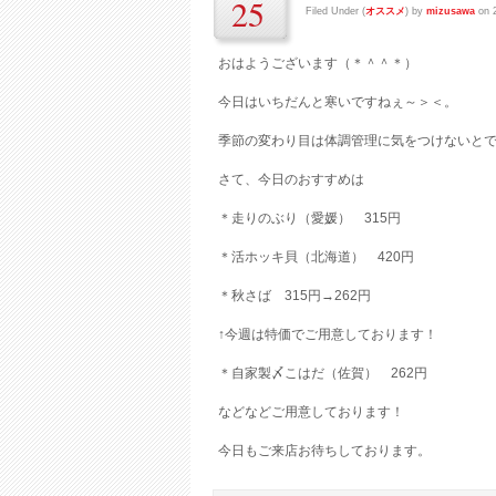
25
Filed Under (
オススメ
) by
mizusawa
on 
おはようございます（＊＾＾＊）
今日はいちだんと寒いですねぇ～＞＜。
季節の変わり目は体調管理に気をつけないと
さて、今日のおすすめは
＊走りのぶり（愛媛） 315円
＊活ホッキ貝（北海道） 420円
＊秋さば 315円→262円
↑今週は特価でご用意しております！
＊自家製〆こはだ（佐賀） 262円
などなどご用意しております！
今日もご来店お待ちしております。