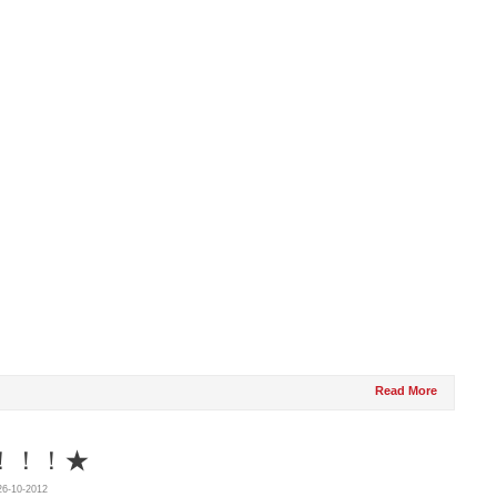
Read More
！！！★
26-10-2012