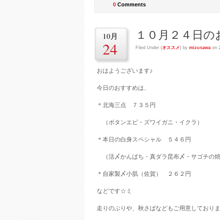
0
Comments
１０月２４日の
10月
24
Filed Under (
オススメ
) by
mizusawa
on 
おはようございます♪
今日のおすすめは、
＊北海三点 ７３５円
（ボタンエビ・ズワイガニ・イクラ）
＊本日の白身スペシャル ５４６円
（活〆かんぱち・真ダラ昆布〆・サゴチの焼
＊自家製〆小肌（佐賀） ２６２円
などです☆ミ
走りのぶりや、秋さばなどもご用意しておりま