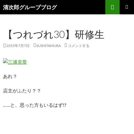
検
清次郎グループブログ
索
コ
メインメ
ン
ニュー
テ
【つれづれ30】研修生
ン
ツ
へ
2015年7月7日
SUSHITAMURA
コメントする
ス
キ
ッ
プ
あれ？
店主がふたり？？
……と、思った方もいるはず!?